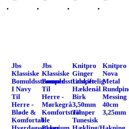
Jbs
Jbs
Knitpro
Knitpro
Klassiske
Klassiske
Ginger
Nova
Bomuldsstrømper
Bomuldsstrømper
Udskiftelig
Metal
I Navy
Til
Hæklenål
Rundpin
Til
Herre -
Birk
Messing
Herre -
Mørkegrå
3,50mm
40cm
Bløde &
Komfortstrømper
Til
3,25mm
Komfortable
I
Tunesisk
Hverdagssokker
Premium
Hækling/Hakning