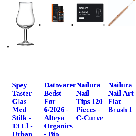
Spey
Datovarer
Nailura
Nailura
Taster
Bedst
Nail
Nail Art
Glas
Før
Tips 120
Flat
Med
6/2026 -
Pieces -
Brush 1
Stilk -
Alteya
C-Curve
13 Cl -
Organics
Urban
- Bio