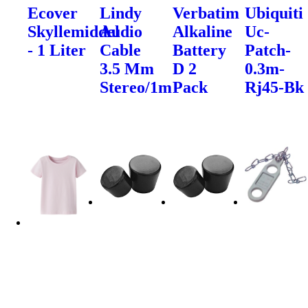
Ecover
Lindy
Verbatim
Ubiquiti
Skyllemiddel
Audio
Alkaline
Uc-
- 1 Liter
Cable
Battery
Patch-
3.5 Mm
D 2
0.3m-
Stereo/1m
Pack
Rj45-Bk