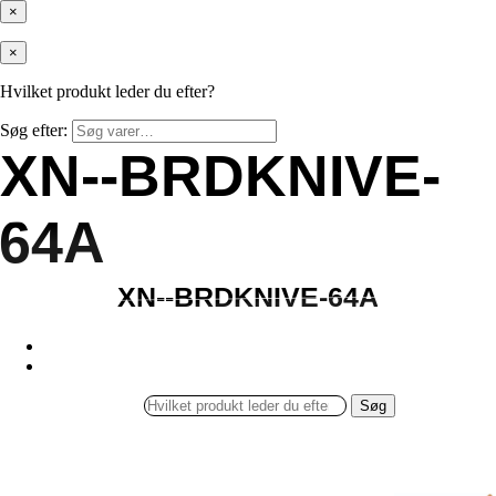
×
×
Hvilket produkt leder du efter?
Søg efter:
XN--BRDKNIVE-
XN--BRDKNIVE-
64A
64A
XN--BRDKNIVE-64A
XN--BRDKNIVE-64A
Søg