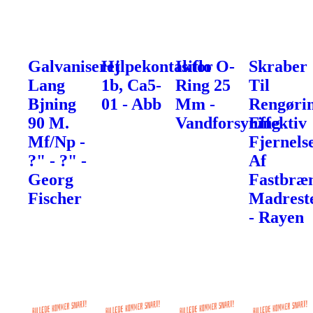
Galvaniseret
Hjlpekontaktor
Isiflo O-
Skraber
Lang
1b, Ca5-
Ring 25
Til
Bjning
01 - Abb
Mm -
Rengøri
90 M.
Vandforsyning
Effektiv
Mf/Np -
Fjernels
?" - ?" -
Af
Georg
Fastbræ
Fischer
Madrest
- Rayen