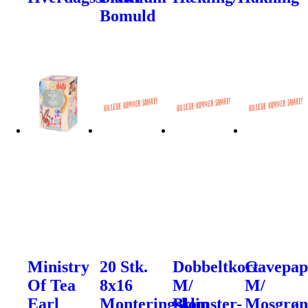
Bomuld
Ministry
20 Stk.
Dobbeltkort
Gavepap
Of Tea
8x16
M/
M/
Earl
Monteringsklip
Blomster-
Mosgrøn