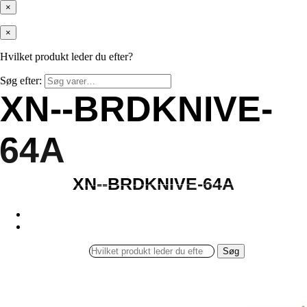
×
×
Hvilket produkt leder du efter?
Søg efter:
XN--BRDKNIVE-
XN--BRDKNIVE-
64A
64A
XN--BRDKNIVE-64A
XN--BRDKNIVE-64A
Søg