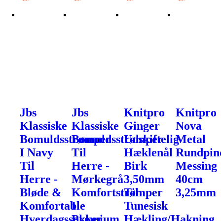
Jbs
Jbs
Knitpro
Knitpro
Klassiske
Klassiske
Ginger
Nova
Bomuldsstrømper
Bomuldsstrømper
Udskiftelig
Metal
I Navy
Til
Hæklenål
Rundpin
Til
Herre -
Birk
Messing
Herre -
Mørkegrå
3,50mm
40cm
Bløde &
Komfortstrømper
Til
3,25mm
Komfortable
I
Tunesisk
Hverdagssokker
Premium
Hækling/Hakning