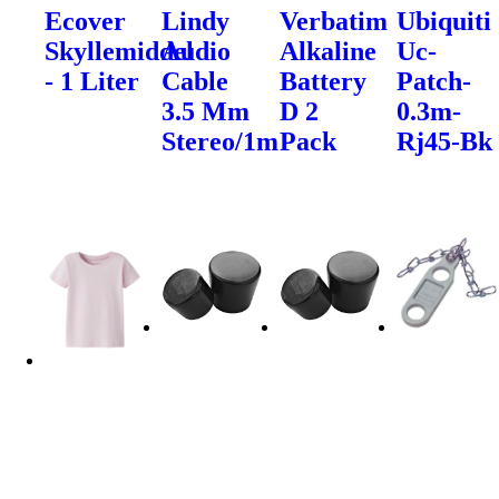
Ecover
Lindy
Verbatim
Ubiquiti
Skyllemiddel
Audio
Alkaline
Uc-
- 1 Liter
Cable
Battery
Patch-
3.5 Mm
D 2
0.3m-
Stereo/1m
Pack
Rj45-Bk