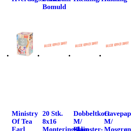
Bomuld
Ministry
20 Stk.
Dobbeltkort
Gavepap
Of Tea
8x16
M/
M/
Earl
Monteringsklip
Blomster-
Mosgrøn