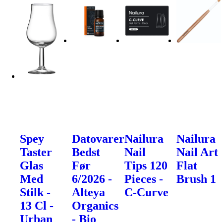
Spey
Datovarer
Nailura
Nailura
Taster
Bedst
Nail
Nail Art
Glas
Før
Tips 120
Flat
Med
6/2026 -
Pieces -
Brush 1
Stilk -
Alteya
C-Curve
13 Cl -
Organics
Urban
- Bio