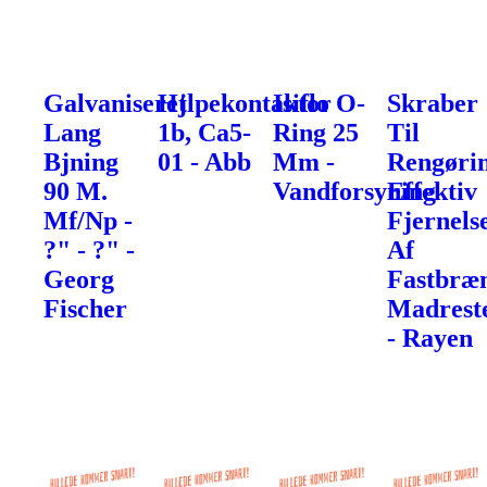
Galvaniseret
Hjlpekontaktor
Isiflo O-
Skraber
Lang
1b, Ca5-
Ring 25
Til
Bjning
01 - Abb
Mm -
Rengøri
90 M.
Vandforsyning
Effektiv
Mf/Np -
Fjernels
?" - ?" -
Af
Georg
Fastbræ
Fischer
Madrest
- Rayen