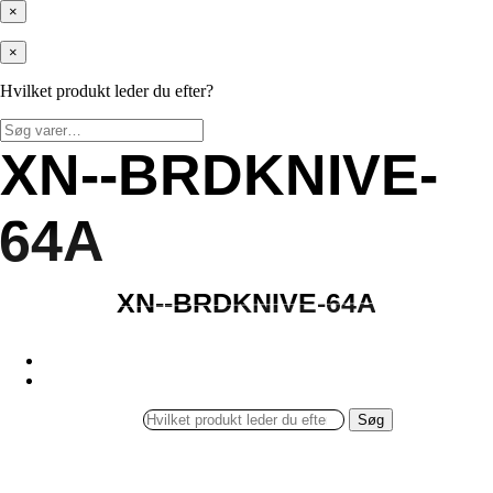
×
×
Hvilket produkt leder du efter?
Søg
efter:
XN--BRDKNIVE-
XN--BRDKNIVE-
64A
64A
XN--BRDKNIVE-64A
XN--BRDKNIVE-64A
Søg