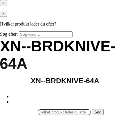
×
×
Hvilket produkt leder du efter?
Søg efter:
XN--BRDKNIVE-
XN--BRDKNIVE-
64A
64A
XN--BRDKNIVE-64A
XN--BRDKNIVE-64A
Søg