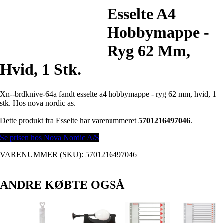
Esselte A4
Hobbymappe -
Ryg 62 Mm,
Hvid, 1 Stk.
Xn--brdknive-64a fandt esselte a4 hobbymappe - ryg 62 mm, hvid, 1
stk. Hos nova nordic as.
Dette produkt fra Esselte har varenummeret
5701216497046
.
Se prisen hos Nova Nordic A/S
VARENUMMER (SKU):
5701216497046
ANDRE KØBTE OGSÅ