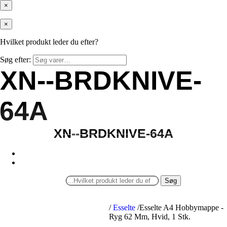
×
×
Hvilket produkt leder du efter?
Søg efter:
XN--BRDKNIVE-
XN--BRDKNIVE-
64A
64A
XN--BRDKNIVE-64A
XN--BRDKNIVE-64A
Søg
/
Esselte
/
Esselte A4 Hobbymappe -
Ryg 62 Mm, Hvid, 1 Stk.