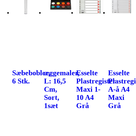
Sæbebobler,
æggemaler,
Esselte
Esselte
6 Stk.
L: 16,5
Plastregister
Plastregi
Cm,
Maxi 1-
A-å A4
Sort,
10 A4
Maxi
1sæt
Grå
Grå