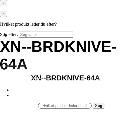
×
×
Hvilket produkt leder du efter?
Søg efter:
XN--BRDKNIVE-
XN--BRDKNIVE-
64A
64A
XN--BRDKNIVE-64A
XN--BRDKNIVE-64A
Søg