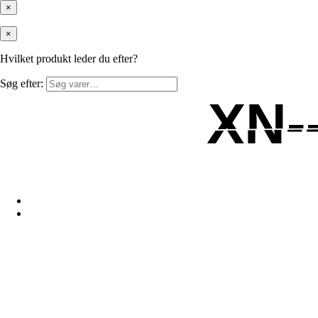
×
×
Hvilket produkt leder du efter?
Søg efter:
XN-
XN-