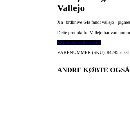
Vallejo
Xn--brdknive-64a fandt vallejo - pigment
Dette produkt fra Vallejo har varenum
Se prisen hos Kelz0r.dk
VARENUMMER (SKU):
842955173
ANDRE KØBTE OGSÅ