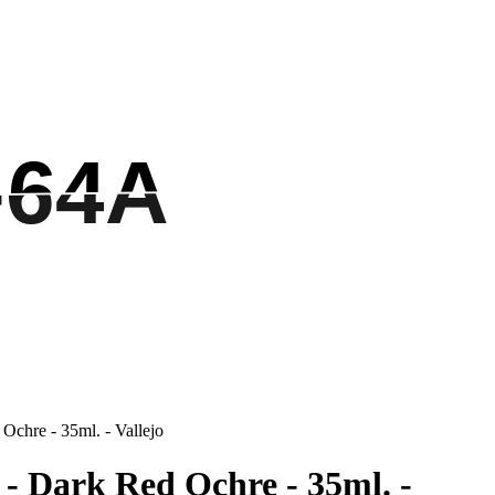
-64A
-64A
 Ochre - 35ml. - Vallejo
 - Dark Red Ochre - 35ml. -