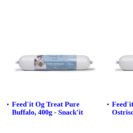
Feed´it Og Treat Pure
Feed´i
Buffalo, 400g - Snack'it
Ostrisc