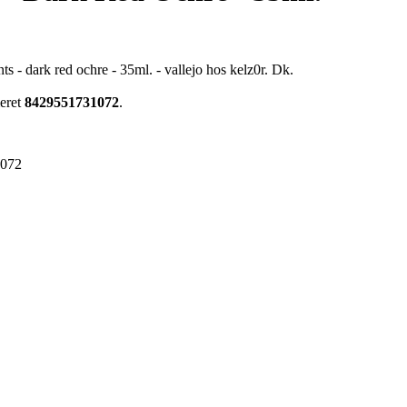
s - dark red ochre - 35ml. - vallejo hos kelz0r. Dk.
meret
8429551731072
.
1072