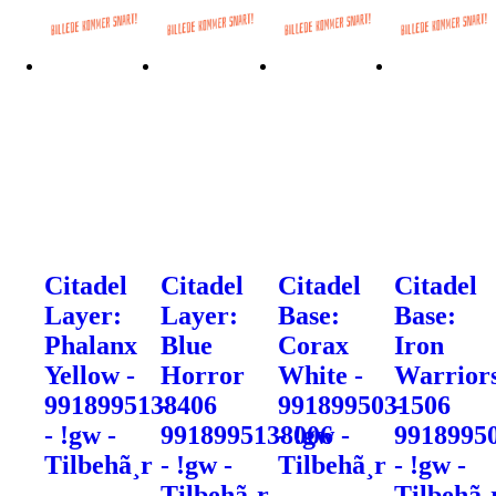
Citadel
Citadel
Citadel
Citadel
Layer:
Layer:
Base:
Base:
Phalanx
Blue
Corax
Iron
Yellow -
Horror
White -
Warrior
9918995138406
-
9918995031506
-
- !gw -
9918995138006
- !gw -
9918995
Tilbehã¸r
- !gw -
Tilbehã¸r
- !gw -
Tilbehã¸r
Tilbehã¸