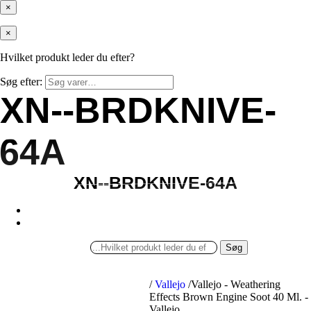
×
×
Hvilket produkt leder du efter?
Søg efter:
XN--BRDKNIVE-
XN--BRDKNIVE-
64A
64A
XN--BRDKNIVE-64A
XN--BRDKNIVE-64A
Søg
/
Vallejo
/
Vallejo - Weathering
Effects Brown Engine Soot 40 Ml. -
Vallejo