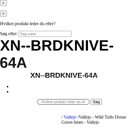
×
×
Hvilket produkt leder du efter?
Søg efter:
XN--BRDKNIVE-
XN--BRDKNIVE-
64A
64A
XN--BRDKNIVE-64A
XN--BRDKNIVE-64A
Søg
/
Vallejo
/
Vallejo - Wild Tufts Dense
Green 6mm - Vallejo