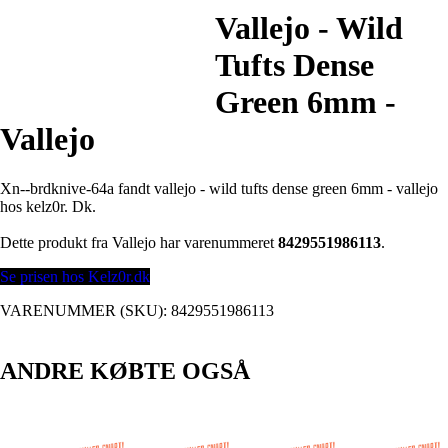
Vallejo - Wild
Tufts Dense
Green 6mm -
Vallejo
Xn--brdknive-64a fandt vallejo - wild tufts dense green 6mm - vallejo
hos kelz0r. Dk.
Dette produkt fra Vallejo har varenummeret
8429551986113
.
Se prisen hos Kelz0r.dk
VARENUMMER (SKU):
8429551986113
ANDRE KØBTE OGSÅ