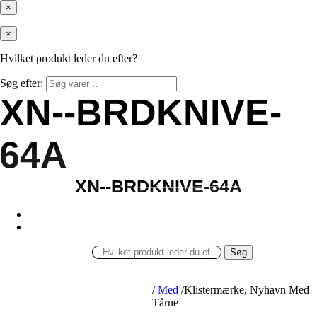
×
×
Hvilket produkt leder du efter?
Søg efter:
XN--BRDKNIVE-
XN--BRDKNIVE-
64A
64A
XN--BRDKNIVE-64A
XN--BRDKNIVE-64A
Søg
/
Med
/
Klistermærke, Nyhavn Med
Tårne