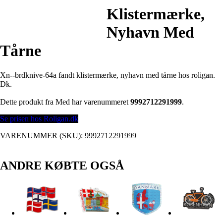
Klistermærke,
Nyhavn Med
Tårne
Xn--brdknive-64a fandt klistermærke, nyhavn med tårne hos roligan.
Dk.
Dette produkt fra Med har varenummeret
9992712291999
.
Se prisen hos Roligan.dk
VARENUMMER (SKU):
9992712291999
ANDRE KØBTE OGSÅ