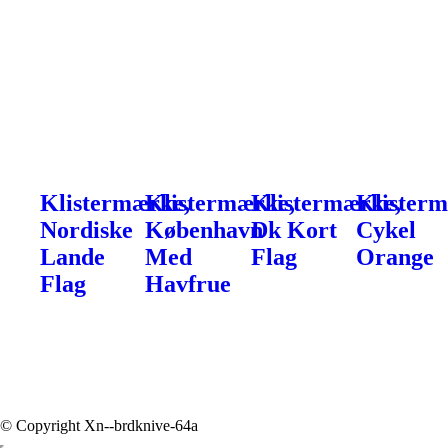
Klistermærke,
Klistermærke,
Klistermærke,
Klister
Nordiske
København
Dk Kort
Cykel
Lande
Med
Flag
Orange
Flag
Havfrue
© Copyright Xn--brdknive-64a